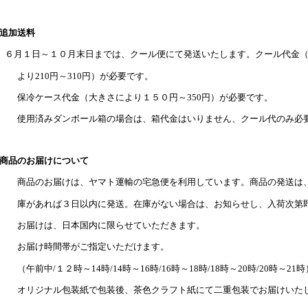
追加送料
６月１日～１０月末日までは、クール便にて発送いたします。クール
り210円～310円）が必要です。
冷ケース代金（大きさにより１５０円～350円）が必要です。
使用済みダンボール箱の場合は、箱代金はいりません、クール代のみ必
商品のお届けについて
品のお届けは、ヤマト運輸の宅急便を利用しています。商品の発送は、
があれば３日以内に発送。在庫がない場合は、お知らせし、入荷次第即
お届けは、日本国内に限らせていただきます。
お届け時間帯がご指定いただけます。
午前中/１２時～14時/14時～16時/16時～18時/18時～20時/20時～21時
オリジナル包装紙で包装後、茶色クラフト紙にて二重包装でお届けいた