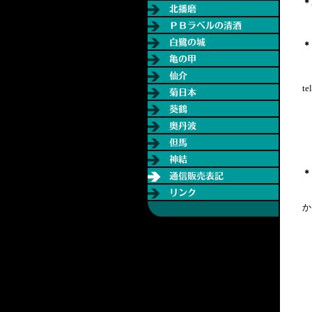
＊
＊
電
te
３
＊
代
か
口