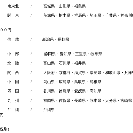
南東北 / 宮城県・山形県・福島県
関 東 / 茨城県・栃木県・群馬県・埼玉県・千葉県・
１
０００円
信 越 / 新潟県・長野県
円
中 部 / 静岡県・愛知県・三重県・
北 陸 / 富山県・石川県・福
関 西 / 大阪府・京都府・滋賀県・奈良県・和歌山県
中 国 / 岡山県・広島県・鳥取県・
四 国 / 香川県・徳島県・愛媛県・高知
九 州 / 福岡県・佐賀県・長崎県・熊本県・大分県・宮崎県・
沖 縄 / 沖縄県
円
税別）