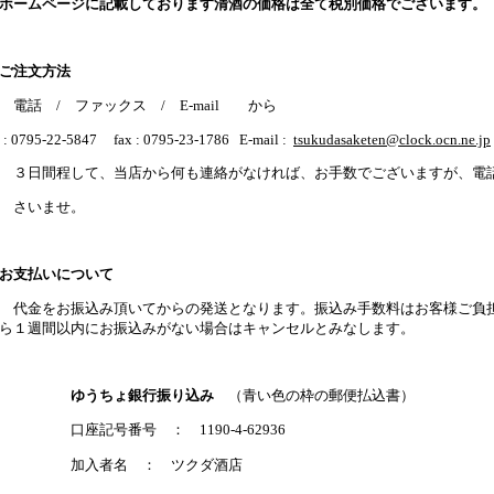
ホームページに記載しております清酒の価格は全て税別価格でございます。
ご注文方法
話 / ファックス / E-mail から
l : 0795-22-5847 fax : 0795-23-1786 E-mail :
tsukudasaketen@clock.ocn.ne.jp
日間程して、当店から何も連絡がなければ、お手数でございますが、電
さいませ。
お支払いについて
金をお振込み頂いてからの発送となります。振込み手数料はお客様ご負担
ら１週間以内にお振込みがない場合はキャンセルとみなします。
ゆうちょ銀行振り込み
（青い色の枠の郵便払込書）
座記号番号 ： 1190-4-62936
加入者名 ： ツクダ酒店