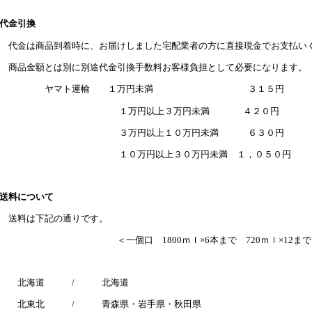
代金引換
金は商品到着時に、お届けしました宅配業者の方に直接現金でお支払い
品金額とは別に別途代金引換手数料お客様負担として必要になります。
ヤマト運輸 １万円未満 ３１５円
１万円以上３万円未満 ４２０円
３万円以上１０万円未満 ６３０円
１０万円以上３０万円未満 １，０５０円
送料について
送料は下記の通りです。
＜一個口 1800ｍｌ×6本まで 720ｍｌ×12まで
北海道 / 北海道 1
北東北 / 青森県・岩手県・秋田県