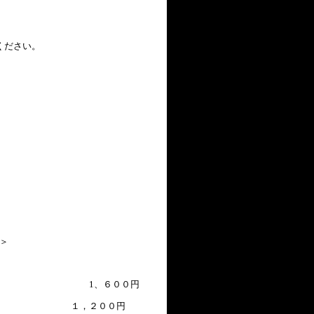
ください。
＞
、６００円
 １，２００円