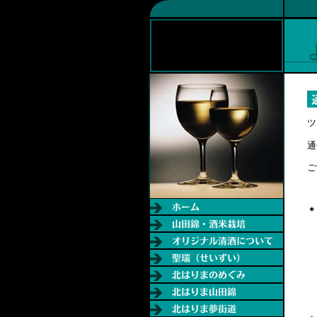
ツ
通
ご
＊